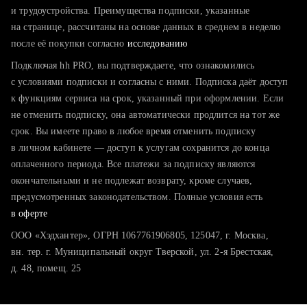
тратите много времени на поиск и вручную поднимаете
и трудоустройства. Преимущества подписки, указанные
резюме
на странице, рассчитаны на основе данных в среднем в неделю
после её покупки согласно
хотите сравнить себя с конкурентами и оценить шансы
исследованию
Подключая hh PRO, вы подтверждаете, что ознакомились
с условиями подписки и согласны с ними. Подписка даёт доступ
к функциям сервиса на срок, указанный при оформлении. Если
не отменить подписку, она автоматически продлится на тот же
срок. Вы имеете право в любое время отменить подписку
в личном кабинете — доступ к услугам сохранится до конца
оплаченного периода. Все платежи за подписку являются
окончательными и не подлежат возврату, кроме случаев,
предусмотренных законодательством. Полные условия есть
в оферте
ООО «Хэдхантер», ОГРН 1067761906805, 125047, г. Москва,
вн. тер. г. Муниципальный округ Тверской, ул. 2-я Брестская,
д. 48, помещ. 25