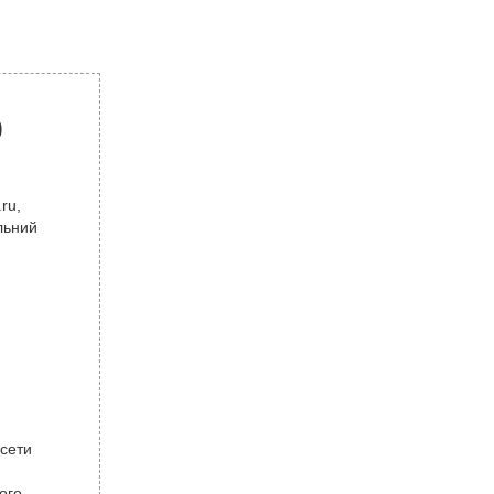
р
ru,
льний
 сети
ого