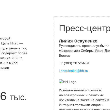
Пресс-цент
оторой
Лилия Эсауленко
 Цель hh.ru —
Руководитель пресс-службы hh.
у, и делать так,
макрорегион Сибирь, Урал, Да
и содержит более
Восток
чение 2025 г.
оп-3 в мире
+7 (383) 207-94-64
ников.
l.esaulenko@hh.ru
Использование логотипов
6
тыс.
на электронных и печатных
носителях, а также на сайтах в
Интернет третьими лицами
допускается только с письменн