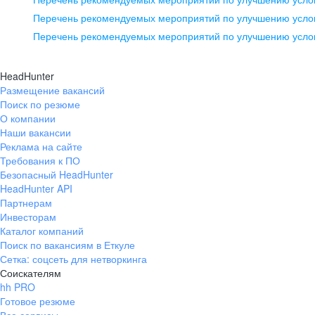
pr@ural.hh.ru
Перечень рекомендуемых мероприятий по улучшению услов
Перечень рекомендуемых мероприятий по улучшению усло
Новосибирск
ул. Большевистская, д. 35,
HeadHunter
помещение 21
Размещение вакансий
Поиск по резюме
+7 383 207-94-64
О компании
pr@nsk.hh.ru
Наши вакансии
Реклама на сайте
Требования к ПО
Безопасный HeadHunter
HeadHunter API
Партнерам
Инвесторам
Каталог компаний
Поиск по вакансиям в Еткуле
Сетка: соцсеть для нетворкинга
Соискателям
hh PRO
Готовое резюме