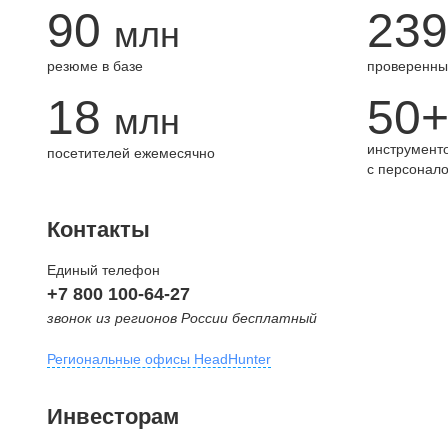
90
239
млн
резюме в базе
проверенны
18
50
млн
инструменто
посетителей ежемесячно
с персонал
Контакты
Единый телефон
+7 800 100-64-27
звонок из регионов России бесплатный
Региональные офисы HeadHunter
Москва
Инвесторам
внутригородская территория