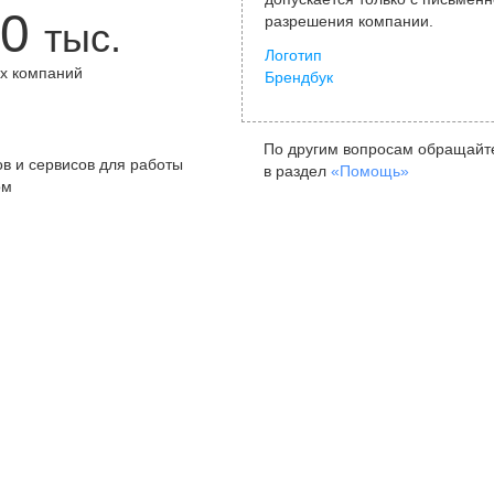
0
разрешения компании.
тыс.
Логотип
х компаний
Брендбук
+
По другим вопросам обращайт
в и сервисов для работы
в раздел
«Помощь»
ом
Санкт-Петербург
Я
ул. Жуковского, д. 19, особняк
ул