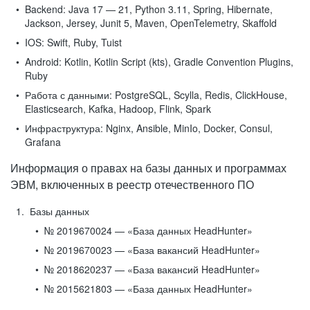
Backend:
Java 17 — 21, Python 3.11, Spring, Hibernate,
Jackson, Jersey, Junit 5, Maven, OpenTelemetry, Skaffold
IOS:
Swift, Ruby, Tuist
Android:
Kotlin, Kotlin Script (kts), Gradle Convention Plugins,
Ruby
Работа с данными:
PostgreSQL, Scylla, Redis, ClickHouse,
Elasticsearch, Kafka, Hadoop, Flink, Spark
Инфраструктура:
Nginx, Ansible, MinIo, Docker, Consul,
Grafana
Информация о правах на базы данных и программах
ЭВМ, включенных в реестр отечественного ПО
Базы данных
№ 2019670024 — «База данных HeadHunter»
№ 2019670023 — «База вакансий HeadHunter»
№ 2018620237 — «База вакансий HeadHunter»
№ 2015621803 — «База данных HeadHunter»