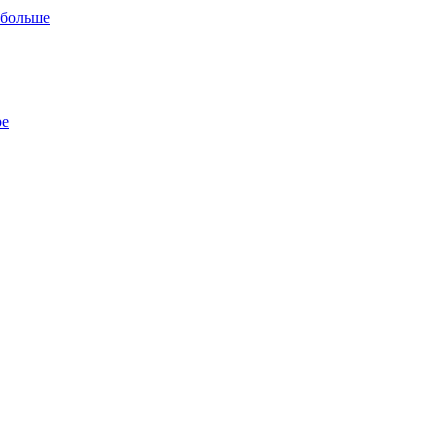
 больше
ре