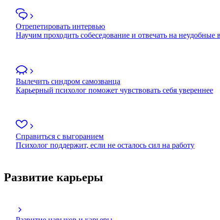
Отрепетировать интервью
Научим проходить собеседование и отвечать на неудобные
Вылечить синдром самозванца
Карьерный психолог поможет чувствовать себя увереннее
Справиться с выгоранием
Психолог поддержит, если не осталось сил на работу
Развитие карьеры
Развитие навыков и карьеры