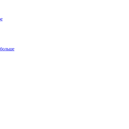
ре
 больше