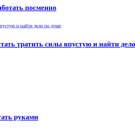
работать посменно
стать тратить силы впустую и найти дел
отать руками