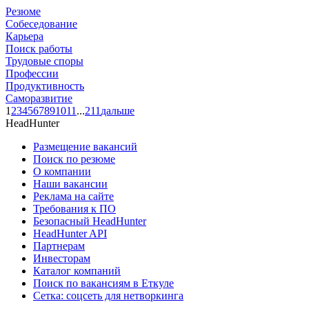
Резюме
Собеседование
Карьера
Поиск работы
Трудовые споры
Профессии
Продуктивность
Саморазвитие
1
2
3
4
5
6
7
8
9
10
11
...
211
дальше
HeadHunter
Размещение вакансий
Поиск по резюме
О компании
Наши вакансии
Реклама на сайте
Требования к ПО
Безопасный HeadHunter
HeadHunter API
Партнерам
Инвесторам
Каталог компаний
Поиск по вакансиям в Еткуле
Сетка: соцсеть для нетворкинга