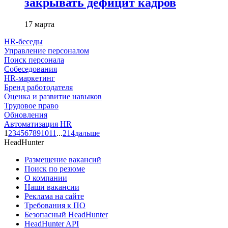
закрывать дефицит кадров
17 марта
HR-беседы
Управление персоналом
Поиск персонала
Собеседования
HR-маркетинг
Бренд работодателя
Оценка и развитие навыков
Трудовое право
Обновления
Автоматизация HR
1
2
3
4
5
6
7
8
9
10
11
...
214
дальше
HeadHunter
Размещение вакансий
Поиск по резюме
О компании
Наши вакансии
Реклама на сайте
Требования к ПО
Безопасный HeadHunter
HeadHunter API