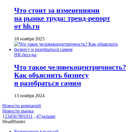
Что стоит за изменениями
на рынке труда: тренд-репорт
от hh.ru
18 ноября 2025
HR-беседы
Что такое человеко­центричность?
Как объяснить бизнесу
и разобраться самим
13 ноября 2024
Новости компаний
Новости рынка
1
2
3
4
5
6
7
8
9
10
11
...
47
дальше
HeadHunter
Размещение вакансий