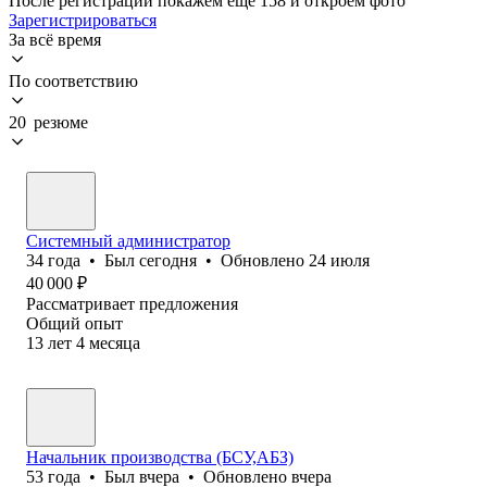
После регистрации покажем ещё 158 и откроем фото
Зарегистрироваться
За всё время
По соответствию
20 резюме
Системный администратор
34
года
•
Был
сегодня
•
Обновлено
24 июля
40 000
₽
Рассматривает предложения
Общий опыт
13
лет
4
месяца
Начальник производства (БСУ,АБЗ)
53
года
•
Был
вчера
•
Обновлено
вчера