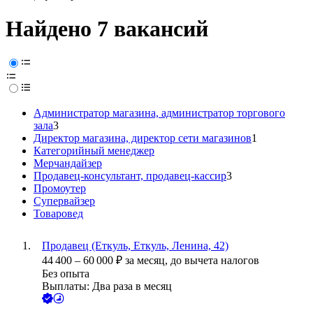
Найдено 7 вакансий
Администратор магазина, администратор торгового
зала
3
Директор магазина, директор сети магазинов
1
Категорийный менеджер
Мерчандайзер
Продавец-консультант, продавец-кассир
3
Промоутер
Супервайзер
Товаровед
Продавец (Еткуль, Еткуль, Ленина, 42)
44 400
–
60 000
₽
за месяц,
до вычета налогов
Без опыта
Выплаты: Два раза в месяц