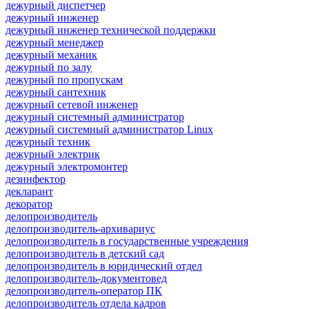
дежурный диспетчер
дежурный инженер
дежурный инженер технической поддержки
дежурный менеджер
дежурный механик
дежурный по залу
дежурный по пропускам
дежурный сантехник
дежурный сетевой инженер
дежурный системный администратор
дежурный системный администратор Linux
дежурный техник
дежурный электрик
дежурный электромонтер
дезинфектор
декларант
декоратор
делопроизводитель
делопроизводитель-архивариус
делопроизводитель в государственные учреждения
делопроизводитель в детский сад
делопроизводитель в юридический отдел
делопроизводитель-документовед
делопроизводитель-оператор ПК
делопроизводитель отдела кадров