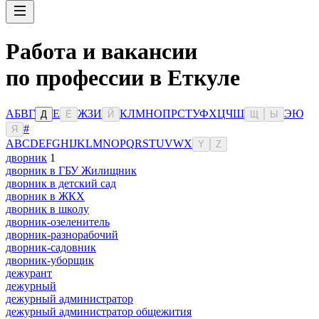
Работа и вакансии
по профессии в Еткуле
А
Б
В
Г
Е
Ж
З
И
К
Л
М
Н
О
П
Р
С
Т
У
Ф
Х
Ц
Ч
Ш
Э
Ю
Д
Ё
Й
Щ
Ы
#
Я
A
B
C
D
E
F
G
H
I
J
K
L
M
N
O
P
Q
R
S
T
U
V
W
X
Y
Z
дворник
1
дворник в ГБУ Жилищник
дворник в детский сад
дворник в ЖКХ
дворник в школу
дворник-озеленитель
дворник-разнорабочий
дворник-садовник
дворник-уборщик
дежурант
дежурный
дежурный администратор
дежурный администратор общежития