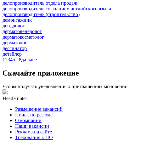
делопроизводитель отдела продаж
делопроизводитель со знанием английского языка
делопроизводитель (строительство)
демонтажник
дендролог
дерматовенеролог
дерматокосметолог
дерматолог
дессинатор
детейлер
1
2
3
4
5
...
8
дальше
Скачайте приложение
Чтобы получать уведомления о приглашениях мгновенно
HeadHunter
Размещение вакансий
Поиск по резюме
О компании
Наши вакансии
Реклама на сайте
Требования к ПО